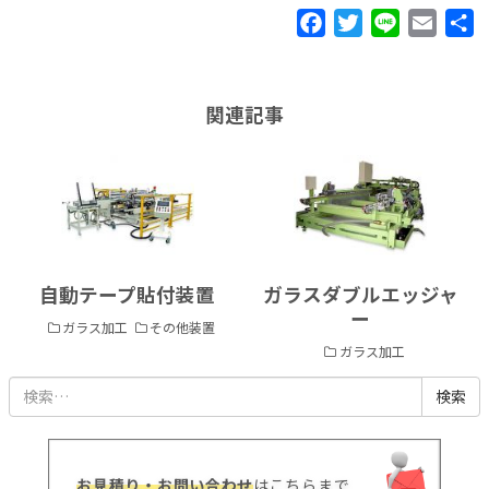
Facebook
Twitter
Line
Email
関連記事
索
自動テープ貼付装置
ガラスダブルエッジャ
ー
ガラス加工
その他装置
ガラス加工
お見積り・お問い合わせ
はこちらまで