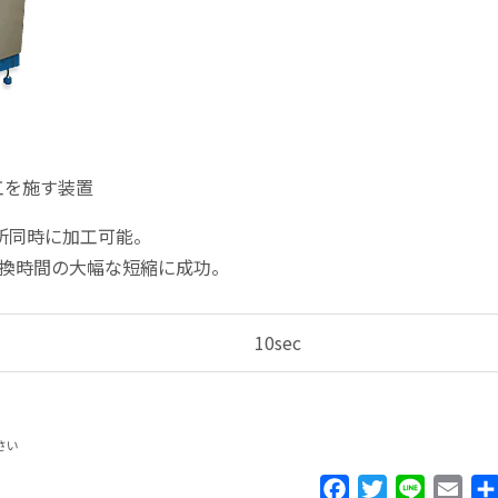
工を施す装置
ヶ所同時に加工可能。
交換時間の大幅な短縮に成功。
10sec
さい
Facebook
Twitter
Line
Ema