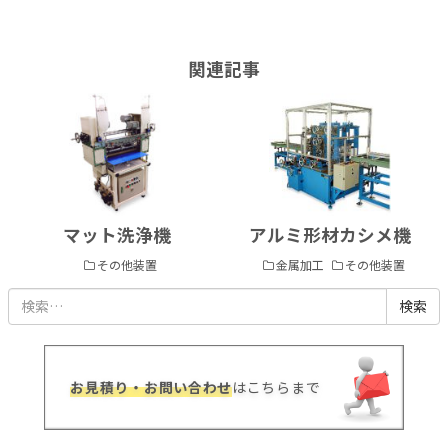
関連記事
索
マット洗浄機
アルミ形材カシメ機
その他装置
金属加工
その他装置
お見積り・お問い合わせ
はこちらまで