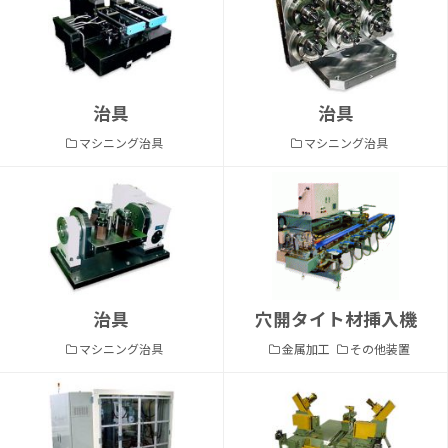
治具
治具
マシニング治具
マシニング治具
治具
穴開タイト材挿入機
マシニング治具
金属加工
その他装置