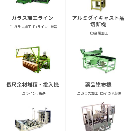
ガラス加工ライン
アルミダイキャスト品
切断機
ガラス加工
ライン : 搬送
金属加工
長尺余材堆積・投入機
薬品塗布機
ライン : 搬送
ガラス加工
その他装置