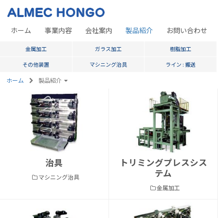
ホーム
事業内容
会社案内
製品紹介
お問い合わせ
金属加工
ガラス加工
樹脂加工
その他装置
マシニング治具
ライン : 搬送
ホーム
製品紹介
治具
トリミングプレスシス
テム
マシニング治具
金属加工