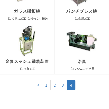
ガラス採板機
パンチプレス機
ガラス加工
ライン : 搬送
金属加工
金属メッシュ融着装置
治具
樹脂加工
マシニング治具
<
1
2
3
4