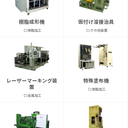
樹脂成形機
仮付け溶接治具
樹脂加工
その他装置
レーザーマーキング装
特殊塗布機
置
樹脂加工
金属加工